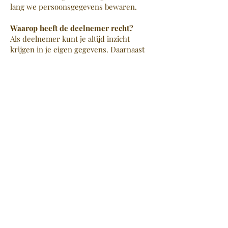
lang we persoonsgegevens bewaren.
Waarop heeft de deelnemer recht?
Als deelnemer kunt je altijd inzicht
krijgen in je eigen gegevens. Daarnaast
mag je ons ook vragen om je gegevens
aan te passen of te wissen. Als je nog
door ons wordt begeleid, kan dat wel
gevolgen hebben voor de begeleiding.
Dat wordt ook verder toegelicht in de
toestemmingsverklaring.
Toezicht op het verwerken van
persoonsgegevens.
De regels over het beschermen van
persoonsgegevens zijn vastgelegd in de
Algemene Verordening
Gegevensbescherming (AVG). Daar
houden we ons aan. De Autoriteit
Persoonsgegevens (AP) ziet er in
Nederland op toe dat deze wet wordt